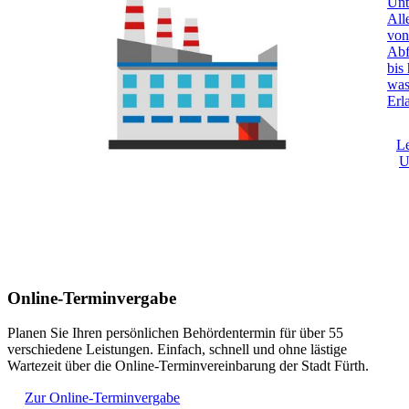
Unt
All
von
Abf
bis
was
Erl
Le
U
Online-Terminvergabe
Planen Sie Ihren persönlichen Behördentermin für über 55
verschiedene Leistungen. Einfach, schnell und ohne lästige
Wartezeit über die Online-Terminvereinbarung der Stadt Fürth.
Zur Online-Terminvergabe