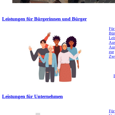
Leistungen für Bürgerinnen und Bürger
Für
Bür
Lei
Aus
Aus
zur
Zwe
Leistungen für Unternehmen
Für