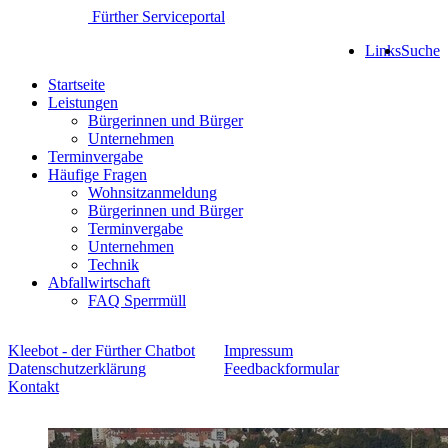
Fürther Serviceportal
Links
Suche
Startseite
Leistungen
Bürgerinnen und Bürger
Unternehmen
Terminvergabe
Häufige Fragen
Wohnsitzanmeldung
Bürgerinnen und Bürger
Terminvergabe
Unternehmen
Technik
Abfallwirtschaft
FAQ Sperrmüll
Kleebot - der Fürther Chatbot
Impressum
Datenschutzerklärung
Feedbackformular
Kontakt